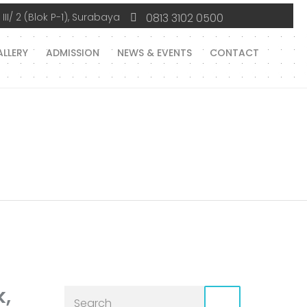
II/ 2 (Blok P-1), Surabaya
0813 3102 0500
LLERY
ADMISSION
NEWS & EVENTS
CONTACT
k,