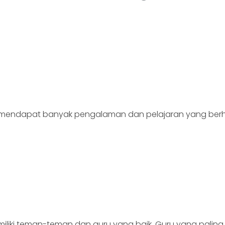
ya mendapat banyak pengalaman dan pelajaran yang ber
iliki teman-teman dan guru yang baik. Guru yang paling